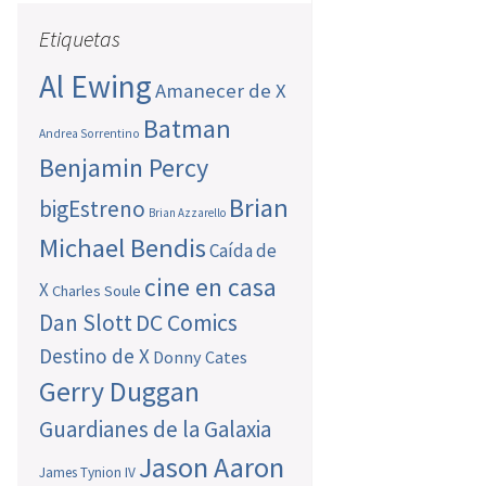
Etiquetas
Al Ewing
Amanecer de X
Batman
Andrea Sorrentino
Benjamin Percy
Brian
bigEstreno
Brian Azzarello
Michael Bendis
Caída de
cine en casa
X
Charles Soule
Dan Slott
DC Comics
Destino de X
Donny Cates
Gerry Duggan
Guardianes de la Galaxia
Jason Aaron
James Tynion IV