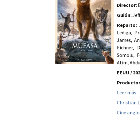
Director:
B
Guión:
Jef
Reparto:
A
Lediga, P
James, Ani
Eichner, 
Somolu, F
Atim, Abdu
EEUU / 202
Productor
Leer más
Christian 
Cine anglo