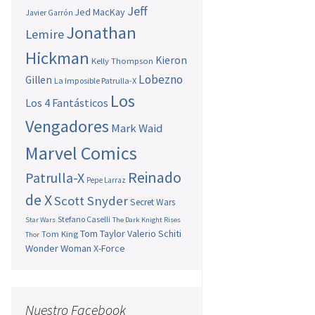
Jeff
Jed MacKay
Javier Garrón
Jonathan
Lemire
Hickman
Kieron
Kelly Thompson
Lobezno
Gillen
La Imposible Patrulla-X
Los
Los 4 Fantásticos
Vengadores
Mark Waid
Marvel Comics
Reinado
Patrulla-X
Pepe Larraz
de X
Scott Snyder
Secret Wars
Stefano Caselli
Star Wars
The Dark Knight Rises
Tom Taylor
Valerio Schiti
Tom King
Thor
Wonder Woman
X-Force
Nuestro Facebook