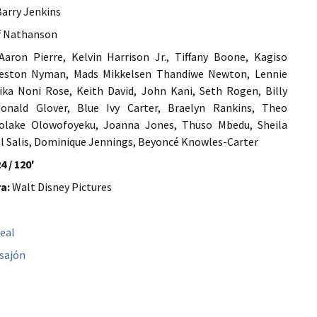
arry Jenkins
f Nathanson
aron Pierre, Kelvin Harrison Jr., Tiffany Boone, Kagiso
reston Nyman, Mads Mikkelsen Thandiwe Newton, Lennie
ka Noni Rose, Keith David, John Kani, Seth Rogen, Billy
Donald Glover, Blue Ivy Carter, Braelyn Rankins, Theo
olake Olowofoyeku, Joanna Jones, Thuso Mbedu, Sheila
l Salis, Dominique Jennings, Beyoncé Knowles-Carter
4 / 120'
a:
Walt Disney Pictures
Leal
sajón