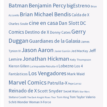
Batman
Benjamin Percy
bigEstreno
Brian
Brian Michael Bendis
Caída de X
Azzarello
cine en casa
Dan Slott
DC
Charles Soule
Gerry
Comics
Destino de X
Donny Cates
Duggan
Guardianes de la Galaxia
James
Jason Aaron
Jeff
Jed MacKay
Tynion IV
Javier Garrón
Jonathan Hickman
Lemire
Kelly Thompson
Lobezno
Los 4
Kieron Gillen
La Imposible Patrulla-X
Los Vengadores
Fantásticos
Mark Waid
Marvel Comics
Patrulla-X
Pepe Larraz
Reinado de X
Scott Snyder
Secret Wars
Star Wars
Tom Taylor
Valerio
Stefano Caselli
Tom King
The Dark Knight Rises
Thor
Schiti
Wonder Woman
X-Force