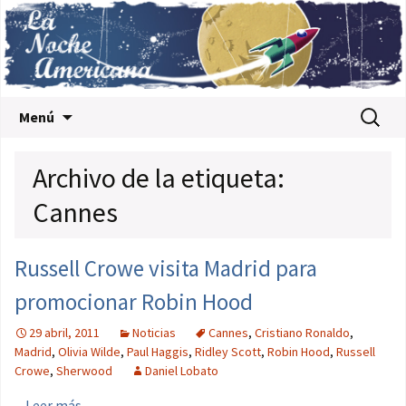
Saltar al contenido
Buscar:
Menú
Archivo de la etiqueta:
Cannes
Russell Crowe visita Madrid para
promocionar Robin Hood
29 abril, 2011
Noticias
Cannes
,
Cristiano Ronaldo
,
Madrid
,
Olivia Wilde
,
Paul Haggis
,
Ridley Scott
,
Robin Hood
,
Russell
Crowe
,
Sherwood
Daniel Lobato
...
Leer más