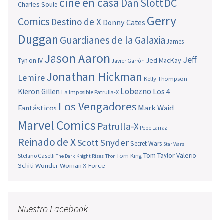
cine en casa
Dan Slott
DC
Charles Soule
Gerry
Comics
Destino de X
Donny Cates
Duggan
Guardianes de la Galaxia
James
Jason Aaron
Jeff
Jed MacKay
Tynion IV
Javier Garrón
Jonathan Hickman
Lemire
Kelly Thompson
Lobezno
Los 4
Kieron Gillen
La Imposible Patrulla-X
Los Vengadores
Fantásticos
Mark Waid
Marvel Comics
Patrulla-X
Pepe Larraz
Reinado de X
Scott Snyder
Secret Wars
Star Wars
Tom Taylor
Valerio
Stefano Caselli
Tom King
The Dark Knight Rises
Thor
Schiti
Wonder Woman
X-Force
Nuestro Facebook