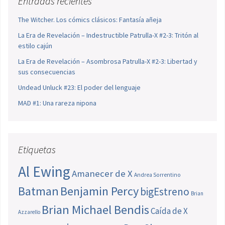
Entradas recientes
The Witcher. Los cómics clásicos: Fantasía añeja
La Era de Revelación – Indestructible Patrulla-X #2-3: Tritón al
estilo cajún
La Era de Revelación – Asombrosa Patrulla-X #2-3: Libertad y
sus consecuencias
Undead Unluck #23: El poder del lenguaje
MAD #1: Una rareza nipona
Etiquetas
Al Ewing
Amanecer de X
Andrea Sorrentino
Batman
Benjamin Percy
bigEstreno
Brian
Brian Michael Bendis
Caída de X
Azzarello