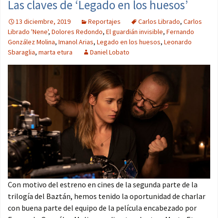
Las claves de ‘Legado en los huesos’
13 diciembre, 2019
Reportajes
Carlos Librado
,
Carlos
Librado 'Nene'
,
Dolores Redondo
,
El guardián invisible
,
Fernando
González Molina
,
Imanol Arias
,
Legado en los huesos
,
Leonardo
Sbaraglia
,
marta etura
Daniel Lobato
Con motivo del estreno en cines de la segunda parte de la
trilogía del Baztán, hemos tenido la oportunidad de charlar
con buena parte del equipo de la película encabezado por