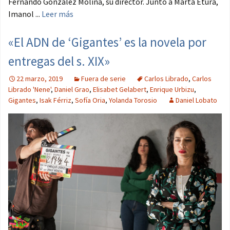
Fernando González Molina, su director. Junto a Marta Etura,
Imanol ...
Leer más
«El ADN de ‘Gigantes’ es la novela por
entregas del s. XIX»
22 marzo, 2019
Fuera de serie
Carlos Librado
,
Carlos
Librado 'Nene'
,
Daniel Grao
,
Elisabet Gelabert
,
Enrique Urbizu
,
Gigantes
,
Isak Férriz
,
Sofía Oria
,
Yolanda Torosio
Daniel Lobato