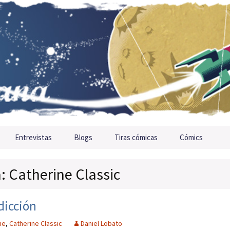
Entrevistas
Blogs
Tiras cómicas
Cómics
a: Catherine Classic
dicción
ne
,
Catherine Classic
Daniel Lobato