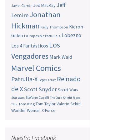
Jeff
Jed MacKay
Javier Garrón
Jonathan
Lemire
Hickman
Kieron
Kelly Thompson
Lobezno
Gillen
La Imposible Patrulla-X
Los
Los 4 Fantásticos
Vengadores
Mark Waid
Marvel Comics
Reinado
Patrulla-X
Pepe Larraz
de X
Scott Snyder
Secret Wars
Stefano Caselli
Star Wars
The Dark Knight Rises
Tom Taylor
Valerio Schiti
Tom King
Thor
Wonder Woman
X-Force
Nuestro Facebook