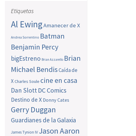
Etiquetas
Al Ewing
Amanecer de X
Batman
Andrea Sorrentino
Benjamin Percy
Brian
bigEstreno
Brian Azzarello
Michael Bendis
Caída de
cine en casa
X
Charles Soule
Dan Slott
DC Comics
Destino de X
Donny Cates
Gerry Duggan
Guardianes de la Galaxia
Jason Aaron
James Tynion IV