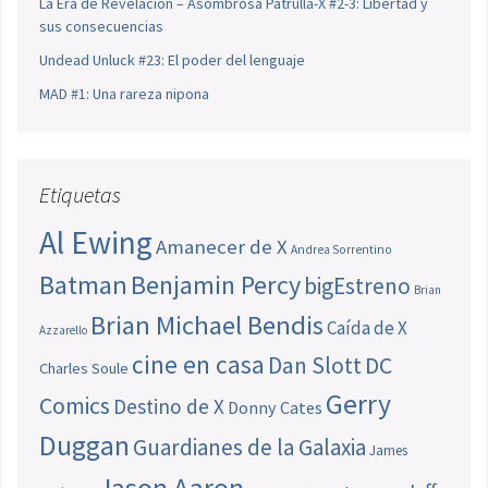
La Era de Revelación – Asombrosa Patrulla-X #2-3: Libertad y
sus consecuencias
Undead Unluck #23: El poder del lenguaje
MAD #1: Una rareza nipona
Etiquetas
Al Ewing
Amanecer de X
Andrea Sorrentino
Batman
Benjamin Percy
bigEstreno
Brian
Brian Michael Bendis
Caída de X
Azzarello
cine en casa
Dan Slott
DC
Charles Soule
Gerry
Comics
Destino de X
Donny Cates
Duggan
Guardianes de la Galaxia
James
Jason Aaron