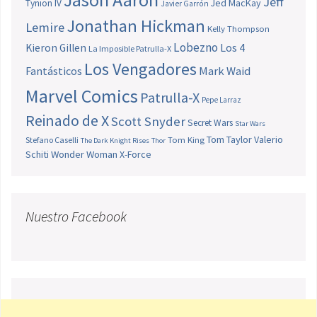
Jeff
Jed MacKay
Tynion IV
Javier Garrón
Jonathan Hickman
Lemire
Kelly Thompson
Lobezno
Los 4
Kieron Gillen
La Imposible Patrulla-X
Los Vengadores
Fantásticos
Mark Waid
Marvel Comics
Patrulla-X
Pepe Larraz
Reinado de X
Scott Snyder
Secret Wars
Star Wars
Tom Taylor
Valerio
Stefano Caselli
Tom King
The Dark Knight Rises
Thor
Schiti
Wonder Woman
X-Force
Nuestro Facebook