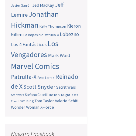
Jeff
Jed MacKay
Javier Garrón
Jonathan
Lemire
Hickman
Kieron
Kelly Thompson
Lobezno
Gillen
La Imposible Patrulla-X
Los
Los 4 Fantásticos
Vengadores
Mark Waid
Marvel Comics
Reinado
Patrulla-X
Pepe Larraz
de X
Scott Snyder
Secret Wars
Stefano Caselli
Star Wars
The Dark Knight Rises
Tom Taylor
Valerio Schiti
Tom King
Thor
Wonder Woman
X-Force
Nuestro Facebook