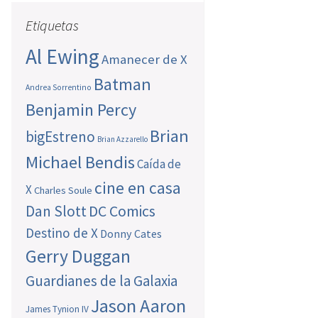
Etiquetas
Al Ewing
Amanecer de X
Batman
Andrea Sorrentino
Benjamin Percy
Brian
bigEstreno
Brian Azzarello
Michael Bendis
Caída de
cine en casa
X
Charles Soule
Dan Slott
DC Comics
Destino de X
Donny Cates
Gerry Duggan
Guardianes de la Galaxia
Jason Aaron
James Tynion IV