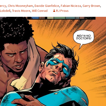
ercy
,
Chris Mooneyham
,
Davide Gianfelice
,
Fabian Nicieza
,
Garry Brown
,
 Lobdell
,
Travis Moore
,
Will Conrad
RJ Prous