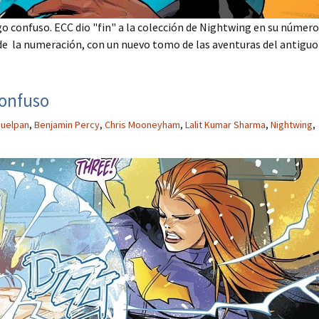
 confuso. ECC dio "fin" a la colección de Nightwing en su número
 de la numeración, con un nuevo tomo de las aventuras del antiguo
confuso
uelpan
,
Benjamin Percy
,
Chris Mooneyham
,
Lalit Kumar Sharma
,
Nightwing
,