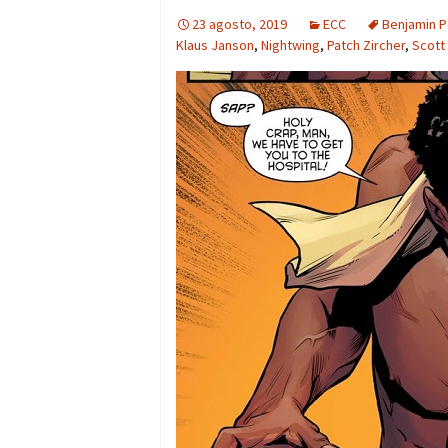
23 agosto, 2019
ECC
Benjamin P
Klaus Janson
,
Nightwing
,
Patch Zircher
,
Scott