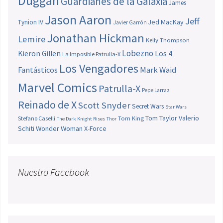
Duggan
Guardianes de la Galaxia
James
Jason Aaron
Jeff
Jed MacKay
Tynion IV
Javier Garrón
Jonathan Hickman
Lemire
Kelly Thompson
Lobezno
Los 4
Kieron Gillen
La Imposible Patrulla-X
Los Vengadores
Fantásticos
Mark Waid
Marvel Comics
Patrulla-X
Pepe Larraz
Reinado de X
Scott Snyder
Secret Wars
Star Wars
Tom Taylor
Valerio
Stefano Caselli
Tom King
The Dark Knight Rises
Thor
Schiti
Wonder Woman
X-Force
Nuestro Facebook