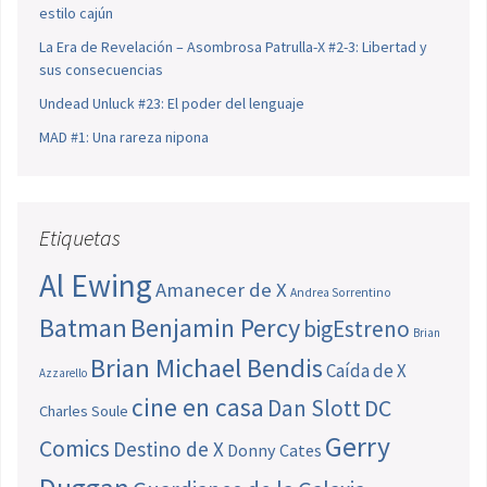
estilo cajún
La Era de Revelación – Asombrosa Patrulla-X #2-3: Libertad y
sus consecuencias
Undead Unluck #23: El poder del lenguaje
MAD #1: Una rareza nipona
Etiquetas
Al Ewing
Amanecer de X
Andrea Sorrentino
Batman
Benjamin Percy
bigEstreno
Brian
Brian Michael Bendis
Caída de X
Azzarello
cine en casa
Dan Slott
DC
Charles Soule
Gerry
Comics
Destino de X
Donny Cates