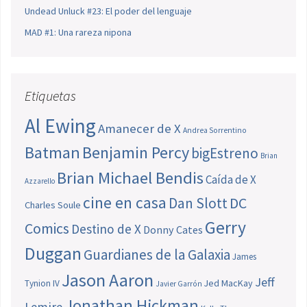
Undead Unluck #23: El poder del lenguaje
MAD #1: Una rareza nipona
Etiquetas
Al Ewing
Amanecer de X
Andrea Sorrentino
Batman
Benjamin Percy
bigEstreno
Brian
Brian Michael Bendis
Caída de X
Azzarello
cine en casa
Dan Slott
DC
Charles Soule
Gerry
Comics
Destino de X
Donny Cates
Duggan
Guardianes de la Galaxia
James
Jason Aaron
Jeff
Jed MacKay
Tynion IV
Javier Garrón
Jonathan Hickman
Lemire