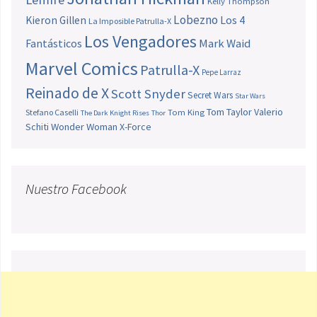
Kelly Thompson
Lobezno
Los 4
Kieron Gillen
La Imposible Patrulla-X
Los Vengadores
Fantásticos
Mark Waid
Marvel Comics
Patrulla-X
Pepe Larraz
Reinado de X
Scott Snyder
Secret Wars
Star Wars
Tom Taylor
Valerio
Stefano Caselli
Tom King
The Dark Knight Rises
Thor
Schiti
Wonder Woman
X-Force
Nuestro Facebook