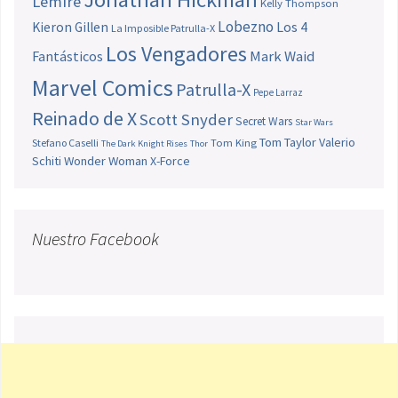
Lemire
Kelly Thompson
Lobezno
Los 4
Kieron Gillen
La Imposible Patrulla-X
Los Vengadores
Fantásticos
Mark Waid
Marvel Comics
Patrulla-X
Pepe Larraz
Reinado de X
Scott Snyder
Secret Wars
Star Wars
Tom Taylor
Valerio
Stefano Caselli
Tom King
The Dark Knight Rises
Thor
Schiti
Wonder Woman
X-Force
Nuestro Facebook