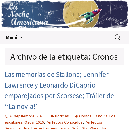
Saltar al contenido
Buscar:
Menú
Archivo de la etiqueta: Cronos
Las memorias de Stallone; Jennifer
Lawrence y Leonardo DiCaprio
emparejados por Scorsese; Tráiler de
‘¡La novia!’
26 septiembre, 2025
Noticias
Cronos
,
La novia
,
Los
escalones
,
Oscar 2026
,
Perfectos Conocidos
,
Perfectos
Desconocidos
,
Perfectos mentirosos
,
Sirât
,
Star Wars: The