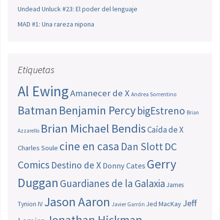
Undead Unluck #23: El poder del lenguaje
MAD #1: Una rareza nipona
Etiquetas
Al Ewing
Amanecer de X
Andrea Sorrentino
Batman
Benjamin Percy
bigEstreno
Brian
Brian Michael Bendis
Caída de X
Azzarello
cine en casa
Dan Slott
DC
Charles Soule
Gerry
Comics
Destino de X
Donny Cates
Duggan
Guardianes de la Galaxia
James
Jason Aaron
Jeff
Jed MacKay
Tynion IV
Javier Garrón
Jonathan Hickman