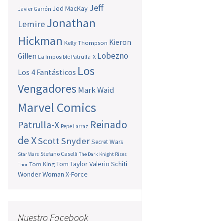
Jeff
Jed MacKay
Javier Garrón
Jonathan
Lemire
Hickman
Kieron
Kelly Thompson
Lobezno
Gillen
La Imposible Patrulla-X
Los
Los 4 Fantásticos
Vengadores
Mark Waid
Marvel Comics
Reinado
Patrulla-X
Pepe Larraz
de X
Scott Snyder
Secret Wars
Stefano Caselli
Star Wars
The Dark Knight Rises
Tom Taylor
Valerio Schiti
Tom King
Thor
Wonder Woman
X-Force
Nuestro Facebook