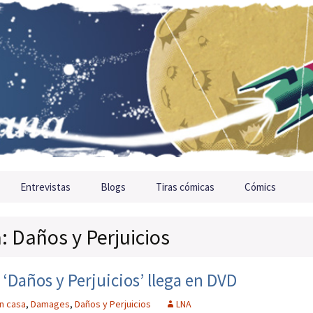
Entrevistas
Blogs
Tiras cómicas
Cómics
a: Daños y Perjuicios
Daños y Perjuicios’ llega en DVD
n casa
,
Damages
,
Daños y Perjuicios
LNA