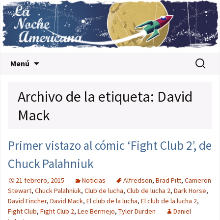
Saltar al contenido
Buscar:
Menú
Archivo de la etiqueta: David
Mack
Primer vistazo al cómic ‘Fight Club 2’, de
Chuck Palahniuk
21 febrero, 2015
Noticias
Alfredson
,
Brad Pitt
,
Cameron
Stewart
,
Chuck Palahniuk
,
Club de lucha
,
Club de lucha 2
,
Dark Horse
,
David Fincher
,
David Mack
,
El club de la lucha
,
El club de la lucha 2
,
Fight Club
,
Fight Club 2
,
Lee Bermejo
,
Tyler Durden
Daniel