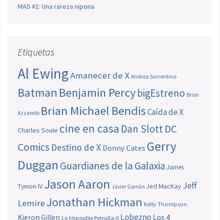
MAD #1: Una rareza nipona
Etiquetas
Al Ewing
Amanecer de X
Andrea Sorrentino
Batman
Benjamin Percy
bigEstreno
Brian
Brian Michael Bendis
Caída de X
Azzarello
cine en casa
Dan Slott
DC
Charles Soule
Gerry
Comics
Destino de X
Donny Cates
Duggan
Guardianes de la Galaxia
James
Jason Aaron
Jeff
Jed MacKay
Tynion IV
Javier Garrón
Jonathan Hickman
Lemire
Kelly Thompson
Lobezno
Los 4
Kieron Gillen
La Imposible Patrulla-X