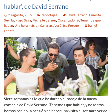
hablar’, de David Serrano
29 agosto, 2015
Reportajes
David Serrano
,
Ernesto
Sevilla
,
Hugo Silva
,
Michelle Jenner
,
Óscar Ladoire
,
Tenemos que
hablar
,
Una hora más en Canarias
,
Verónica Forqué
Daniel
Lobato
Siete semanas es lo que ha durado el rodaje de la nueva
comedia de David Serrano, Tenemos que hablar, y nosotros
hemos tenido la ocasión de hacer una visita al set para ver de