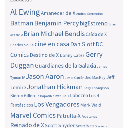
Al Ewing
Amanecer de X
Andrea Sorrentino
Batman
Benjamin Percy
bigEstreno
Brian
Brian Michael Bendis
Caída de X
Azzarello
cine en casa
Dan Slott
DC
Charles Soule
Gerry
Comics
Destino de X
Donny Cates
Duggan
Guardianes de la Galaxia
James
Jason Aaron
Jeff
Jed MacKay
Tynion IV
Javier Garrón
Jonathan Hickman
Lemire
Kelly Thompson
Lobezno
Los 4
Kieron Gillen
La Imposible Patrulla-X
Los Vengadores
Fantásticos
Mark Waid
Marvel Comics
Patrulla-X
Pepe Larraz
Reinado de X
Scott Snyder
Secret Wars
Star Wars