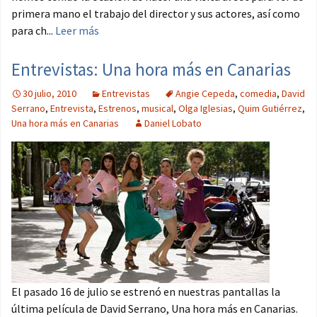
primera mano el trabajo del director y sus actores, así como
para ch...
Leer más
Entrevistas: Una hora más en Canarias
30 julio, 2010
Entrevistas
Angie Cepeda
,
comedia
,
David
Serrano
,
Entrevista
,
Estrenos
,
musical
,
Olga Iglesias
,
Quim Gutiérrez
,
Una hora más en Canarias
Daniel Lobato
El pasado 16 de julio se estrenó en nuestras pantallas la
última película de David Serrano, Una hora más en Canarias.