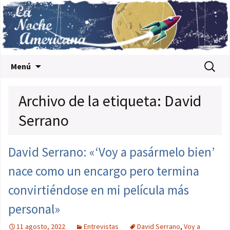
Saltar al contenido
Buscar:
Menú
Archivo de la etiqueta: David
Serrano
David Serrano: «‘Voy a pasármelo bien’
nace como un encargo pero termina
convirtiéndose en mi película más
personal»
11 agosto, 2022
Entrevistas
David Serrano
,
Voy a