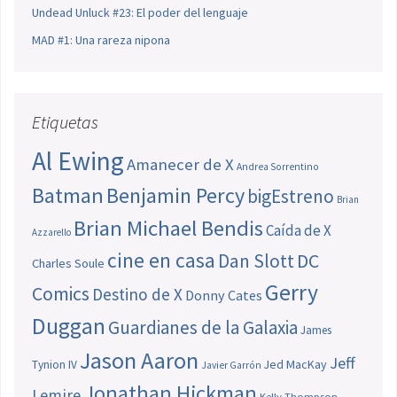
Undead Unluck #23: El poder del lenguaje
MAD #1: Una rareza nipona
Etiquetas
Al Ewing
Amanecer de X
Andrea Sorrentino
Batman
Benjamin Percy
bigEstreno
Brian
Brian Michael Bendis
Caída de X
Azzarello
cine en casa
Dan Slott
DC
Charles Soule
Gerry
Comics
Destino de X
Donny Cates
Duggan
Guardianes de la Galaxia
James
Jason Aaron
Jeff
Jed MacKay
Tynion IV
Javier Garrón
Jonathan Hickman
Lemire
Kelly Thompson