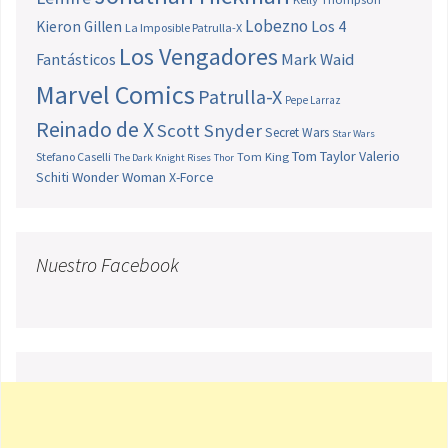
Lobezno
Los 4
Kieron Gillen
La Imposible Patrulla-X
Los Vengadores
Fantásticos
Mark Waid
Marvel Comics
Patrulla-X
Pepe Larraz
Reinado de X
Scott Snyder
Secret Wars
Star Wars
Tom Taylor
Valerio
Stefano Caselli
Tom King
The Dark Knight Rises
Thor
Schiti
Wonder Woman
X-Force
Nuestro Facebook