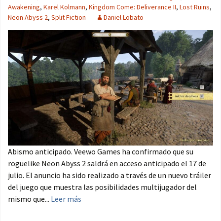
Awakening
,
Karel Kolmann
,
Kingdom Come: Deliverance II
,
Lost Ruins
,
Neon Abyss 2
,
Split Fiction
Daniel Lobato
Abismo anticipado. Veewo Games ha confirmado que su
roguelike Neon Abyss 2 saldrá en acceso anticipado el 17 de
julio. El anuncio ha sido realizado a través de un nuevo tráiler
del juego que muestra las posibilidades multijugador del
mismo que...
Leer más