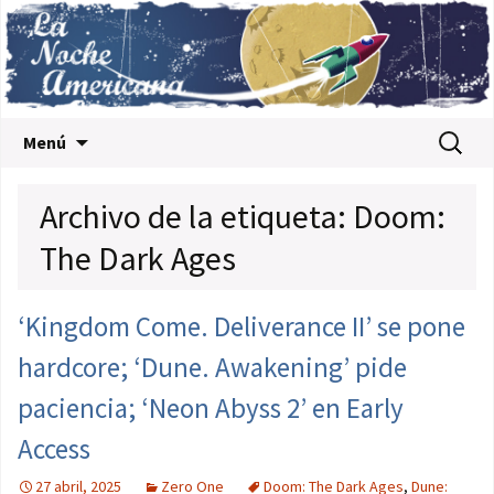
Saltar al contenido
Buscar:
Menú
Archivo de la etiqueta: Doom:
The Dark Ages
‘Kingdom Come. Deliverance II’ se pone
hardcore; ‘Dune. Awakening’ pide
paciencia; ‘Neon Abyss 2’ en Early
Access
27 abril, 2025
Zero One
Doom: The Dark Ages
,
Dune: