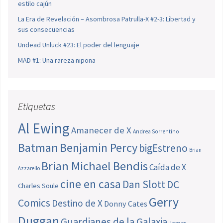
estilo cajún
La Era de Revelación – Asombrosa Patrulla-X #2-3: Libertad y
sus consecuencias
Undead Unluck #23: El poder del lenguaje
MAD #1: Una rareza nipona
Etiquetas
Al Ewing
Amanecer de X
Andrea Sorrentino
Batman
Benjamin Percy
bigEstreno
Brian
Brian Michael Bendis
Caída de X
Azzarello
cine en casa
Dan Slott
DC
Charles Soule
Gerry
Comics
Destino de X
Donny Cates
Duggan
Guardianes de la Galaxia