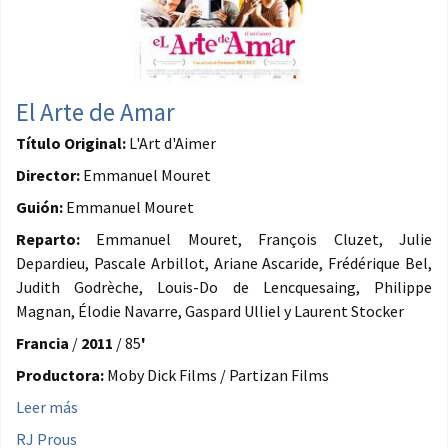
El Arte de Amar
Título Original:
L'Art d'Aimer
Director:
Emmanuel Mouret
Guión:
Emmanuel Mouret
Reparto:
Emmanuel Mouret, François Cluzet, Julie
Depardieu, Pascale Arbillot, Ariane Ascaride, Frédérique Bel,
Judith Godrèche, Louis-Do de Lencquesaing, Philippe
Magnan, Élodie Navarre, Gaspard Ulliel y Laurent Stocker
Francia
/
2011
/ 85
'
Productora:
Moby Dick Films / Partizan Films
Leer más
RJ Prous