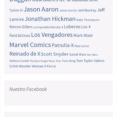
James
Jason Aaron
Jeff
Jed MacKay
Tynion IV
Javier Garrón
Jonathan Hickman
Lemire
Kelly Thompson
Lobezno
Los 4
Kieron Gillen
La Imposible Patrulla-X
Los Vengadores
Fantásticos
Mark Waid
Marvel Comics
Patrulla-X
Pepe Larraz
Reinado de X
Scott Snyder
Secret Wars
Star Wars
Tom Taylor
Valerio
Stefano Caselli
Tom King
The Dark Knight Rises
Thor
Schiti
Wonder Woman
X-Force
Nuestro Facebook