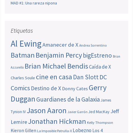
MAD #1: Una rareza nipona
Etiquetas
Al Ewing
Amanecer de X
Andrea Sorrentino
Batman
Benjamin Percy
bigEstreno
Brian
Brian Michael Bendis
Caída de X
Azzarello
cine en casa
Dan Slott
DC
Charles Soule
Gerry
Comics
Destino de X
Donny Cates
Duggan
Guardianes de la Galaxia
James
Jason Aaron
Jeff
Jed MacKay
Tynion IV
Javier Garrón
Jonathan Hickman
Lemire
Kelly Thompson
Lobezno
Los 4
Kieron Gillen
La Imposible Patrulla-X