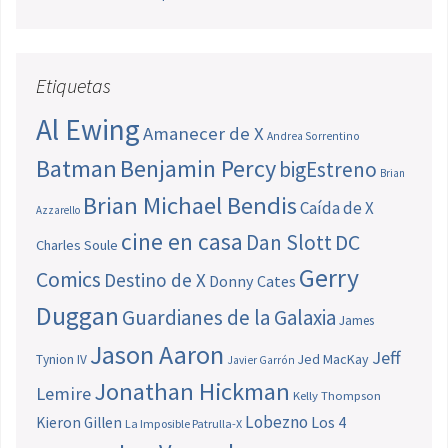
Etiquetas
Al Ewing
Amanecer de X
Andrea Sorrentino
Batman
Benjamin Percy
bigEstreno
Brian
Brian Michael Bendis
Caída de X
Azzarello
cine en casa
Dan Slott
DC
Charles Soule
Gerry
Comics
Destino de X
Donny Cates
Duggan
Guardianes de la Galaxia
James
Jason Aaron
Jeff
Jed MacKay
Tynion IV
Javier Garrón
Jonathan Hickman
Lemire
Kelly Thompson
Lobezno
Los 4
Kieron Gillen
La Imposible Patrulla-X