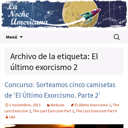
Saltar al contenido
Buscar:
Menú
Archivo de la etiqueta: El
último exorcismo 2
Concurso: Sorteamos cinco camisetas
de ‘El Último Exorcismo. Parte 2’
1 noviembre, 2013
Noticias
El último exorcismo 2
,
The
Last Exorcism 2
,
The Last Exorcism Part 2
,
The Last Exorcism Part II
LNA