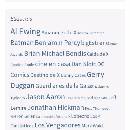
Etiquetas
Al Ewing
Amanecer de X
Andrea Sorrentino
Batman
Benjamin Percy
bigEstreno
Brian
Brian Michael Bendis
Caída de X
Azzarello
cine en casa
Dan Slott
DC
Charles Soule
Gerry
Comics
Destino de X
Donny Cates
Duggan
Guardianes de la Galaxia
James
Jason Aaron
Jeff
Jed MacKay
Tynion IV
Javier Garrón
Jonathan Hickman
Lemire
Kelly Thompson
Lobezno
Los 4
Kieron Gillen
La Imposible Patrulla-X
Los Vengadores
Fantásticos
Mark Waid