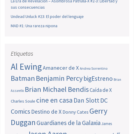
La Era de Revelación – Asombrosa Patrulla-X #2-3: Libertad y
sus consecuencias
Undead Unluck #23: El poder del lenguaje
MAD #1: Una rareza nipona
Etiquetas
Al Ewing
Amanecer de X
Andrea Sorrentino
Batman
Benjamin Percy
bigEstreno
Brian
Brian Michael Bendis
Caída de X
Azzarello
cine en casa
Dan Slott
DC
Charles Soule
Gerry
Comics
Destino de X
Donny Cates
Duggan
Guardianes de la Galaxia
James
Jason Aaron