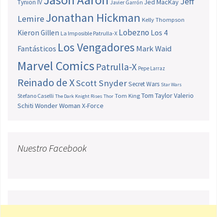
Jeff
Jed MacKay
Tynion IV
Javier Garrón
Jonathan Hickman
Lemire
Kelly Thompson
Lobezno
Los 4
Kieron Gillen
La Imposible Patrulla-X
Los Vengadores
Fantásticos
Mark Waid
Marvel Comics
Patrulla-X
Pepe Larraz
Reinado de X
Scott Snyder
Secret Wars
Star Wars
Tom Taylor
Valerio
Stefano Caselli
Tom King
The Dark Knight Rises
Thor
Schiti
Wonder Woman
X-Force
Nuestro Facebook