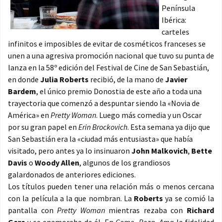
Península
Ibérica:
carteles
infinitos e imposibles de evitar de cosméticos franceses se
unen a una agresiva promoción nacional que tuvo su punta de
lanza en la 58º edición del Festival de Cine de San Sebastián,
en donde
Julia Roberts
recibió, de la mano de
Javier
Bardem
, el único premio Donostia de este año a toda una
trayectoria que comenzó a despuntar siendo la «Novia de
América» en
Pretty Woman
. Luego más comedia y un Oscar
por su gran papel en
Erin Brockovich
. Esta semana ya dijo que
San Sebastián era la «ciudad más entusiasta» que había
visitado, pero antes ya lo insinuaron
John Malkovich
,
Bette
Davis
o
Woody Allen
, algunos de los grandiosos
galardonados de anteriores ediciones.
Los títulos pueden tener una relación más o menos cercana
con la película a la que nombran. La
Roberts
ya se comió la
pantalla con
Pretty Woman
mientras rezaba con
Richard