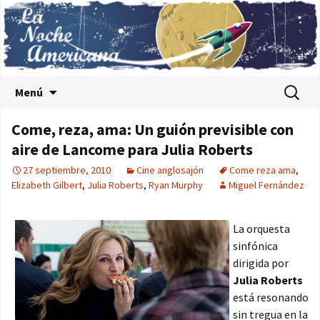
Saltar al contenido
Buscar:
Menú
Come, reza, ama: Un guión previsible con
aire de Lancome para Julia Roberts
27 septiembre, 2010
Cine anglosajón
Come reza ama
,
Elizabeth Gilbert
,
Julia Roberts
,
Ryan Murphy
Miguel Fernández
La orquesta
sinfónica
dirigida por
Julia Roberts
está resonando
sin tregua en la