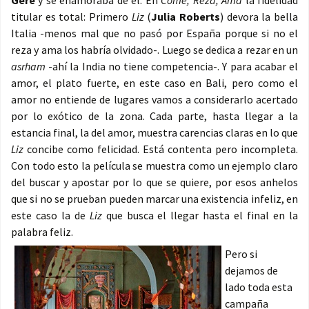
Gere
y se enamoraba de él. En
Come, Reza, Ama
la fidelidad
titular es total: Primero
Liz
(
Julia Roberts
) devora la bella
Italia -menos mal que no pasó por España porque si no el
reza y ama los habría olvidado-. Luego se dedica a rezar en un
asrham
-ahí la India no tiene competencia-. Y para acabar el
amor, el plato fuerte, en este caso en Bali, pero como el
amor no entiende de lugares vamos a considerarlo acertado
por lo exótico de la zona. Cada parte, hasta llegar a la
estancia final, la del amor, muestra carencias claras en lo que
Liz
concibe como felicidad. Está contenta pero incompleta.
Con todo esto la película se muestra como un ejemplo claro
del buscar y apostar por lo que se quiere, por esos anhelos
que si no se prueban pueden marcar una existencia infeliz, en
este caso la de
Liz
que busca el llegar hasta el final en la
palabra feliz.
Pero si
dejamos de
lado toda esta
campaña