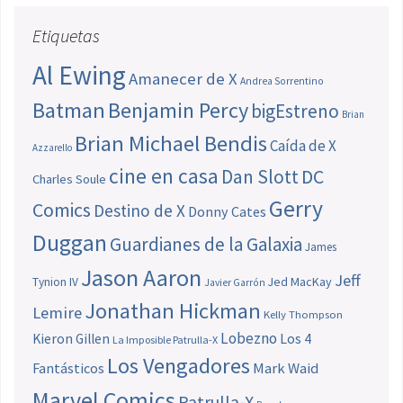
Etiquetas
Al Ewing
Amanecer de X
Andrea Sorrentino
Batman
Benjamin Percy
bigEstreno
Brian
Brian Michael Bendis
Caída de X
Azzarello
cine en casa
Dan Slott
DC
Charles Soule
Gerry
Comics
Destino de X
Donny Cates
Duggan
Guardianes de la Galaxia
James
Jason Aaron
Jeff
Jed MacKay
Tynion IV
Javier Garrón
Jonathan Hickman
Lemire
Kelly Thompson
Lobezno
Los 4
Kieron Gillen
La Imposible Patrulla-X
Los Vengadores
Fantásticos
Mark Waid
Marvel Comics
Patrulla-X