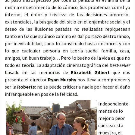
Su paso introspectivo por toda la película es el alma de la
misma en detrimento de lo cómico. Sus problemas con el yo
interno, el dolor y tristeza de las decisiones amoroso-
existenciales, la búsqueda del sitio en el enjambre social y el
deseo de las ilusiones pasadas no realizadas repiquetean
tanto en
Liz
que su único camino es dar portazo destrozando,
por inevitabilidad, todo lo construido hasta entonces y con
lo que cualquier persona en teoría sueña: familia, casa,
amigos, un buen trabajo… Pero lo bueno de la vida es que no
todo es teoría. La adaptación cinematográfica del
best-seller
basado en las memorias de
Elizabeth Gilbert
que nos
presenta el director
Ryan Murphy
nos lleva a comprender y
ser la
Roberts
: no se puede criticar a nadie por hacer el daño
infranqueable en pos de la felicidad.
Independiente
mente de lo
mejor o peor
que sea esta
muestra, el