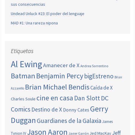
sus consecuencias
Undead Unluck #23: El poder del lenguaje
MAD #1: Una rareza nipona
Etiquetas
Al Ewing
Amanecer de X
Andrea Sorrentino
Batman
Benjamin Percy
bigEstreno
Brian
Brian Michael Bendis
Caída de X
Azzarello
cine en casa
Dan Slott
DC
Charles Soule
Gerry
Comics
Destino de X
Donny Cates
Duggan
Guardianes de la Galaxia
James
Jason Aaron
Jeff
Jed MacKay
Tynion IV
Javier Garrón