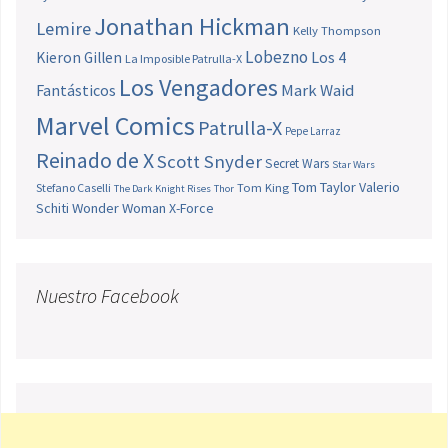
Jonathan Hickman
Lemire
Kelly Thompson
Lobezno
Los 4
Kieron Gillen
La Imposible Patrulla-X
Los Vengadores
Fantásticos
Mark Waid
Marvel Comics
Patrulla-X
Pepe Larraz
Reinado de X
Scott Snyder
Secret Wars
Star Wars
Tom Taylor
Valerio
Stefano Caselli
Tom King
The Dark Knight Rises
Thor
Schiti
Wonder Woman
X-Force
Nuestro Facebook