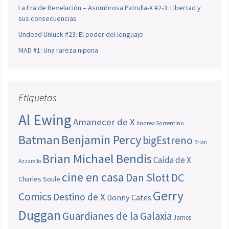
La Era de Revelación – Asombrosa Patrulla-X #2-3: Libertad y
sus consecuencias
Undead Unluck #23: El poder del lenguaje
MAD #1: Una rareza nipona
Etiquetas
Al Ewing
Amanecer de X
Andrea Sorrentino
Batman
Benjamin Percy
bigEstreno
Brian
Brian Michael Bendis
Caída de X
Azzarello
cine en casa
Dan Slott
DC
Charles Soule
Gerry
Comics
Destino de X
Donny Cates
Duggan
Guardianes de la Galaxia
James