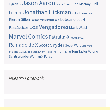
Jason Aaron
Jeff
Jed MacKay
Tynion IV
Javier Garrón
Jonathan Hickman
Lemire
Kelly Thompson
Lobezno
Los 4
Kieron Gillen
La Imposible Patrulla-X
Los Vengadores
Fantásticos
Mark Waid
Marvel Comics
Patrulla-X
Pepe Larraz
Reinado de X
Scott Snyder
Secret Wars
Star Wars
Tom Taylor
Valerio
Stefano Caselli
Tom King
The Dark Knight Rises
Thor
Schiti
Wonder Woman
X-Force
Nuestro Facebook