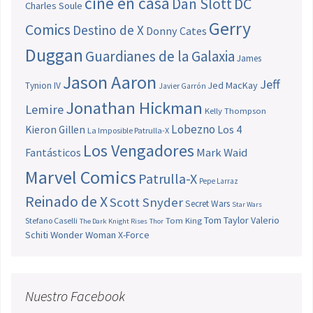
cine en casa
Dan Slott
DC
Charles Soule
Gerry
Comics
Destino de X
Donny Cates
Duggan
Guardianes de la Galaxia
James
Jason Aaron
Jeff
Jed MacKay
Tynion IV
Javier Garrón
Jonathan Hickman
Lemire
Kelly Thompson
Lobezno
Los 4
Kieron Gillen
La Imposible Patrulla-X
Los Vengadores
Fantásticos
Mark Waid
Marvel Comics
Patrulla-X
Pepe Larraz
Reinado de X
Scott Snyder
Secret Wars
Star Wars
Tom Taylor
Valerio
Stefano Caselli
Tom King
The Dark Knight Rises
Thor
Schiti
Wonder Woman
X-Force
Nuestro Facebook