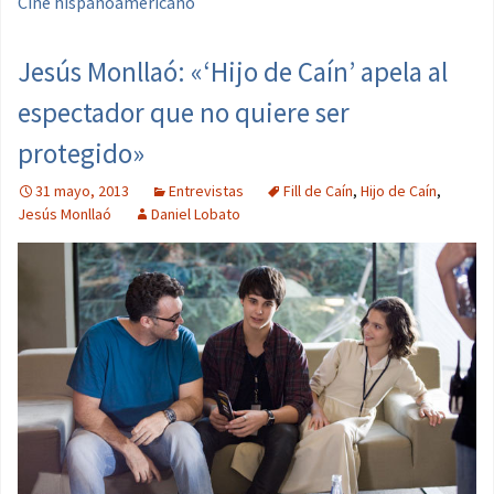
Cine hispanoamericano
Jesús Monllaó: «‘Hijo de Caín’ apela al
espectador que no quiere ser
protegido»
31 mayo, 2013
Entrevistas
Fill de Caín
,
Hijo de Caín
,
Jesús Monllaó
Daniel Lobato