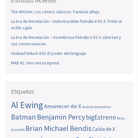
Entradas recientes
The Witcher. Los cómics clásicos: Fantasía añeja
La Era de Revelación – Indestructible Patrulla-X #2-3: Tritón al
estilo cajún
La Era de Revelación – Asombrosa Patrulla-X #2-3: Libertad y
sus consecuencias
Undead Unluck #23: El poder del lenguaje
MAD #1: Una rareza nipona
Etiquetas
Al Ewing
Amanecer de X
Andrea Sorrentino
Batman
Benjamin Percy
bigEstreno
Brian
Brian Michael Bendis
Caída de X
Azzarello