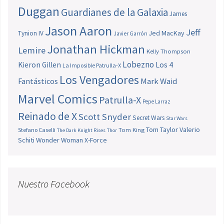
Duggan
Guardianes de la Galaxia
James
Jason Aaron
Jeff
Jed MacKay
Tynion IV
Javier Garrón
Jonathan Hickman
Lemire
Kelly Thompson
Lobezno
Los 4
Kieron Gillen
La Imposible Patrulla-X
Los Vengadores
Fantásticos
Mark Waid
Marvel Comics
Patrulla-X
Pepe Larraz
Reinado de X
Scott Snyder
Secret Wars
Star Wars
Tom Taylor
Valerio
Stefano Caselli
Tom King
The Dark Knight Rises
Thor
Schiti
Wonder Woman
X-Force
Nuestro Facebook