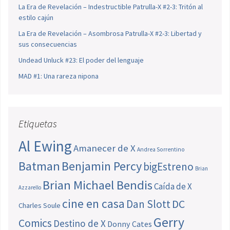
La Era de Revelación – Indestructible Patrulla-X #2-3: Tritón al
estilo cajún
La Era de Revelación – Asombrosa Patrulla-X #2-3: Libertad y
sus consecuencias
Undead Unluck #23: El poder del lenguaje
MAD #1: Una rareza nipona
Etiquetas
Al Ewing
Amanecer de X
Andrea Sorrentino
Batman
Benjamin Percy
bigEstreno
Brian
Brian Michael Bendis
Caída de X
Azzarello
cine en casa
Dan Slott
DC
Charles Soule
Gerry
Comics
Destino de X
Donny Cates