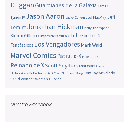
Duggan
Guardianes de la Galaxia
James
Jason Aaron
Jeff
Jed MacKay
Tynion IV
Javier Garrón
Jonathan Hickman
Lemire
Kelly Thompson
Lobezno
Los 4
Kieron Gillen
La Imposible Patrulla-X
Los Vengadores
Fantásticos
Mark Waid
Marvel Comics
Patrulla-X
Pepe Larraz
Reinado de X
Scott Snyder
Secret Wars
Star Wars
Tom Taylor
Valerio
Stefano Caselli
Tom King
The Dark Knight Rises
Thor
Schiti
Wonder Woman
X-Force
Nuestro Facebook