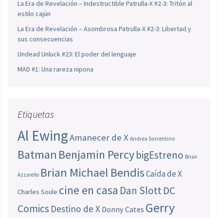
La Era de Revelación – Indestructible Patrulla-X #2-3: Tritón al
estilo cajún
La Era de Revelación – Asombrosa Patrulla-X #2-3: Libertad y
sus consecuencias
Undead Unluck #23: El poder del lenguaje
MAD #1: Una rareza nipona
Etiquetas
Al Ewing
Amanecer de X
Andrea Sorrentino
Batman
Benjamin Percy
bigEstreno
Brian
Brian Michael Bendis
Caída de X
Azzarello
cine en casa
Dan Slott
DC
Charles Soule
Gerry
Comics
Destino de X
Donny Cates