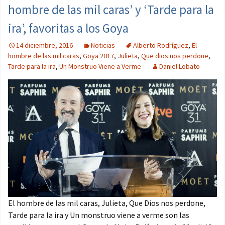
hombre de las mil caras’ y ‘Tarde para la
ira’, favoritas a los Goya
14 diciembre, 2016
Noticias
Alberto Rodríguez
,
El
hombre de las mil caras
,
Goya 2017
,
Julieta
,
Que dios nos perdone
,
Tarde para la ira
,
Un Monstruo Viene a Verme
Daniel Lobato
El hombre de las mil caras, Julieta, Que Dios nos perdone,
Tarde para la ira y Un monstruo viene a verme son las