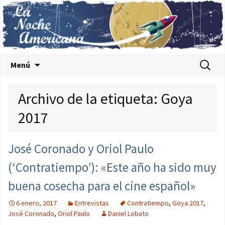
Saltar al contenido
Buscar:
Menú
Archivo de la etiqueta: Goya
2017
José Coronado y Oriol Paulo
(‘Contratiempo’): «Este año ha sido muy
buena cosecha para el cine español»
6 enero, 2017
Entrevistas
Contratiempo
,
Goya 2017
,
José Coronado
,
Oriol Paulo
Daniel Lobato