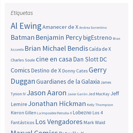
Etiquetas
Al Ewing
Amanecer de X
Andrea Sorrentino
Batman
Benjamin Percy
bigEstreno
Brian
Brian Michael Bendis
Caída de X
Azzarello
cine en casa
Dan Slott
DC
Charles Soule
Gerry
Comics
Destino de X
Donny Cates
Duggan
Guardianes de la Galaxia
James
Jason Aaron
Jeff
Jed MacKay
Tynion IV
Javier Garrón
Jonathan Hickman
Lemire
Kelly Thompson
Lobezno
Los 4
Kieron Gillen
La Imposible Patrulla-X
Los Vengadores
Fantásticos
Mark Waid
Marvel Comics