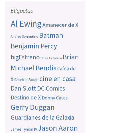
Etiquetas
Al Ewing
Amanecer de X
Batman
Andrea Sorrentino
Benjamin Percy
Brian
bigEstreno
Brian Azzarello
Michael Bendis
Caída de
cine en casa
X
Charles Soule
Dan Slott
DC Comics
Destino de X
Donny Cates
Gerry Duggan
Guardianes de la Galaxia
Jason Aaron
James Tynion IV