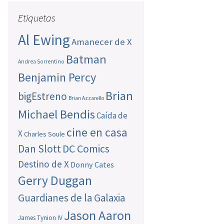
Etiquetas
Al Ewing
Amanecer de X
Batman
Andrea Sorrentino
Benjamin Percy
Brian
bigEstreno
Brian Azzarello
Michael Bendis
Caída de
cine en casa
X
Charles Soule
Dan Slott
DC Comics
Destino de X
Donny Cates
Gerry Duggan
Guardianes de la Galaxia
Jason Aaron
James Tynion IV