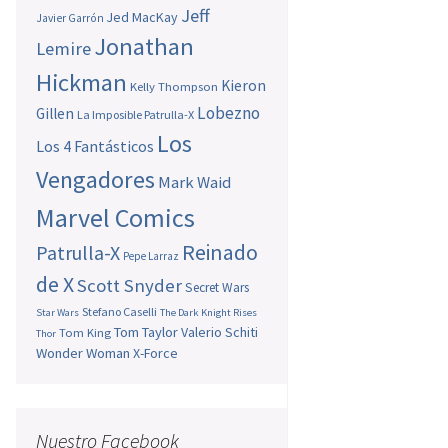
Jeff
Jed MacKay
Javier Garrón
Jonathan
Lemire
Hickman
Kieron
Kelly Thompson
Lobezno
Gillen
La Imposible Patrulla-X
Los
Los 4 Fantásticos
Vengadores
Mark Waid
Marvel Comics
Reinado
Patrulla-X
Pepe Larraz
de X
Scott Snyder
Secret Wars
Stefano Caselli
Star Wars
The Dark Knight Rises
Tom Taylor
Valerio Schiti
Tom King
Thor
Wonder Woman
X-Force
Nuestro Facebook