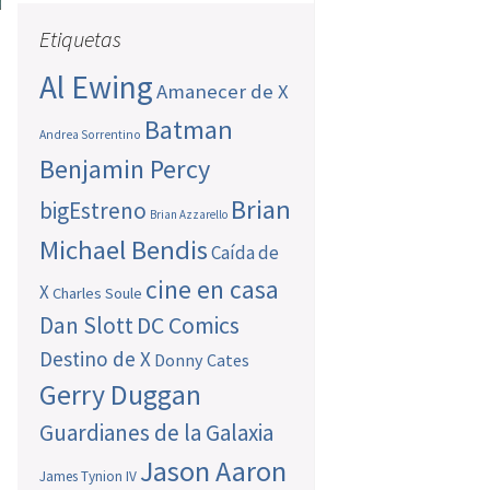
Etiquetas
Al Ewing
Amanecer de X
Batman
Andrea Sorrentino
Benjamin Percy
Brian
bigEstreno
Brian Azzarello
Michael Bendis
Caída de
cine en casa
X
Charles Soule
Dan Slott
DC Comics
Destino de X
Donny Cates
Gerry Duggan
Guardianes de la Galaxia
Jason Aaron
James Tynion IV