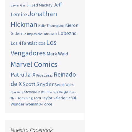
Jeff
Jed MacKay
Javier Garrón
Jonathan
Lemire
Hickman
Kieron
Kelly Thompson
Lobezno
Gillen
La Imposible Patrulla-X
Los
Los 4 Fantásticos
Vengadores
Mark Waid
Marvel Comics
Reinado
Patrulla-X
Pepe Larraz
de X
Scott Snyder
Secret Wars
Stefano Caselli
Star Wars
The Dark Knight Rises
Tom Taylor
Valerio Schiti
Tom King
Thor
Wonder Woman
X-Force
Nuestro Facebook