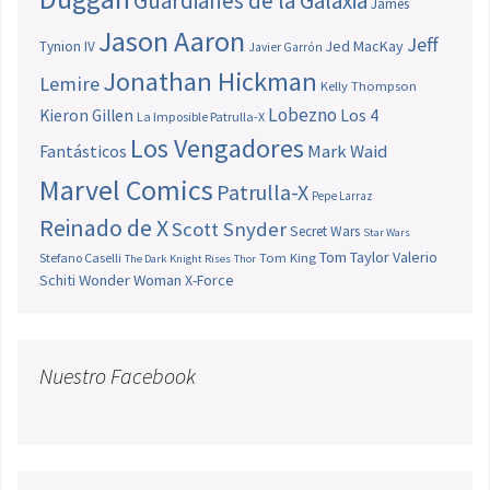
Guardianes de la Galaxia
James
Jason Aaron
Jeff
Jed MacKay
Tynion IV
Javier Garrón
Jonathan Hickman
Lemire
Kelly Thompson
Lobezno
Los 4
Kieron Gillen
La Imposible Patrulla-X
Los Vengadores
Fantásticos
Mark Waid
Marvel Comics
Patrulla-X
Pepe Larraz
Reinado de X
Scott Snyder
Secret Wars
Star Wars
Tom Taylor
Valerio
Stefano Caselli
Tom King
The Dark Knight Rises
Thor
Schiti
Wonder Woman
X-Force
Nuestro Facebook