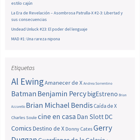
estilo cajún
La Era de Revelación – Asombrosa Patrulla-X #2-3: Libertad y
sus consecuencias
Undead Unluck #23: El poder del lenguaje
MAD #1: Una rareza nipona
Etiquetas
Al Ewing
Amanecer de X
Andrea Sorrentino
Batman
Benjamin Percy
bigEstreno
Brian
Brian Michael Bendis
Caída de X
Azzarello
cine en casa
Dan Slott
DC
Charles Soule
Gerry
Comics
Destino de X
Donny Cates
Duggan