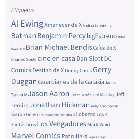
Etiquetas
Al Ewing
Amanecer de X
Andrea Sorrentino
Batman
Benjamin Percy
bigEstreno
Brian
Brian Michael Bendis
Caída de X
Azzarello
cine en casa
Dan Slott
DC
Charles Soule
Gerry
Comics
Destino de X
Donny Cates
Duggan
Guardianes de la Galaxia
James
Jason Aaron
Jeff
Jed MacKay
Tynion IV
Javier Garrón
Jonathan Hickman
Lemire
Kelly Thompson
Lobezno
Los 4
Kieron Gillen
La Imposible Patrulla-X
Los Vengadores
Fantásticos
Mark Waid
Marvel Comics
Patrulla-X
Pepe Larraz