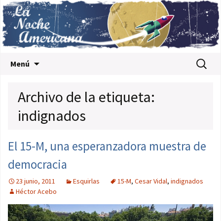
Saltar al contenido
Buscar:
Menú
Archivo de la etiqueta:
indignados
El 15-M, una esperanzadora muestra de
democracia
23 junio, 2011
Esquirlas
15-M
,
Cesar Vidal
,
indignados
Héctor Acebo