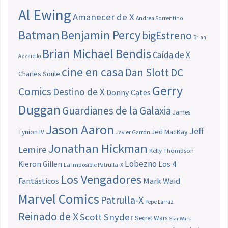
Al Ewing
Amanecer de X
Andrea Sorrentino
Batman
Benjamin Percy
bigEstreno
Brian
Brian Michael Bendis
Caída de X
Azzarello
cine en casa
Dan Slott
DC
Charles Soule
Gerry
Comics
Destino de X
Donny Cates
Duggan
Guardianes de la Galaxia
James
Jason Aaron
Jeff
Jed MacKay
Tynion IV
Javier Garrón
Jonathan Hickman
Lemire
Kelly Thompson
Lobezno
Los 4
Kieron Gillen
La Imposible Patrulla-X
Los Vengadores
Fantásticos
Mark Waid
Marvel Comics
Patrulla-X
Pepe Larraz
Reinado de X
Scott Snyder
Secret Wars
Star Wars