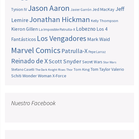
Jason Aaron
Jeff
Jed MacKay
Tynion IV
Javier Garrón
Jonathan Hickman
Lemire
Kelly Thompson
Lobezno
Los 4
Kieron Gillen
La Imposible Patrulla-X
Los Vengadores
Fantásticos
Mark Waid
Marvel Comics
Patrulla-X
Pepe Larraz
Reinado de X
Scott Snyder
Secret Wars
Star Wars
Tom Taylor
Valerio
Stefano Caselli
Tom King
The Dark Knight Rises
Thor
Schiti
Wonder Woman
X-Force
Nuestro Facebook