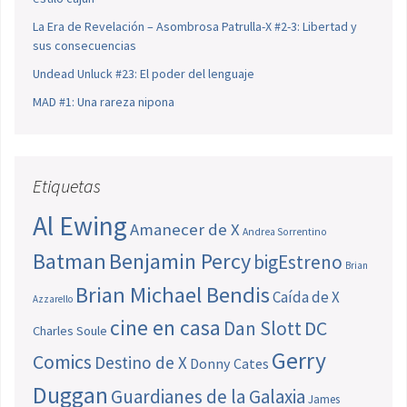
La Era de Revelación – Asombrosa Patrulla-X #2-3: Libertad y
sus consecuencias
Undead Unluck #23: El poder del lenguaje
MAD #1: Una rareza nipona
Etiquetas
Al Ewing
Amanecer de X
Andrea Sorrentino
Batman
Benjamin Percy
bigEstreno
Brian
Brian Michael Bendis
Caída de X
Azzarello
cine en casa
Dan Slott
DC
Charles Soule
Gerry
Comics
Destino de X
Donny Cates
Duggan
Guardianes de la Galaxia
James