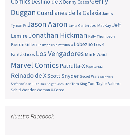
Gerry
Comics
Destino de X
Donny Cates
Duggan
Guardianes de la Galaxia
James
Jason Aaron
Jeff
Jed MacKay
Tynion IV
Javier Garrón
Jonathan Hickman
Lemire
Kelly Thompson
Lobezno
Los 4
Kieron Gillen
La Imposible Patrulla-X
Los Vengadores
Fantásticos
Mark Waid
Marvel Comics
Patrulla-X
Pepe Larraz
Reinado de X
Scott Snyder
Secret Wars
Star Wars
Tom Taylor
Valerio
Stefano Caselli
Tom King
The Dark Knight Rises
Thor
Schiti
Wonder Woman
X-Force
Nuestro Facebook