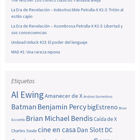
La Era de Revelación – Indestructible Patrulla-X #2-3: Tritón al
estilo cajún
La Era de Revelación – Asombrosa Patrulla-X #2-3: Libertad y
sus consecuencias
Undead Unluck #23: El poder del lenguaje
MAD #1: Una rareza nipona
Etiquetas
Al Ewing
Amanecer de X
Andrea Sorrentino
Batman
Benjamin Percy
bigEstreno
Brian
Brian Michael Bendis
Caída de X
Azzarello
cine en casa
Dan Slott
DC
Charles Soule