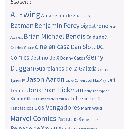
Etiquetas
Al Ewing
Amanecer de X
Andrea Sorrentino
Batman
Benjamin Percy
bigEstreno
Brian
Brian Michael Bendis
Caída de X
Azzarello
cine en casa
Dan Slott
DC
Charles Soule
Gerry
Comics
Destino de X
Donny Cates
Duggan
Guardianes de la Galaxia
James
Jason Aaron
Jeff
Jed MacKay
Tynion IV
Javier Garrón
Jonathan Hickman
Lemire
Kelly Thompson
Lobezno
Los 4
Kieron Gillen
La Imposible Patrulla-X
Los Vengadores
Fantásticos
Mark Waid
Marvel Comics
Patrulla-X
Pepe Larraz
Reinado de X
Scott Snyder