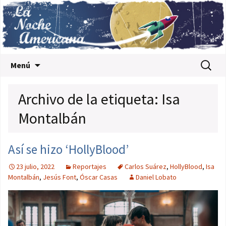
Saltar al contenido
Buscar:
Menú
Archivo de la etiqueta: Isa
Montalbán
Así se hizo ‘HollyBlood’
23 julio, 2022
Reportajes
Carlos Suárez
,
HollyBlood
,
Isa
Montalbán
,
Jesús Font
,
Óscar Casas
Daniel Lobato