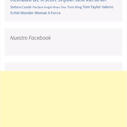
Secret Wars
Star Wars
Tom Taylor
Valerio
Stefano Caselli
Tom King
The Dark Knight Rises
Thor
Schiti
Wonder Woman
X-Force
Nuestro Facebook