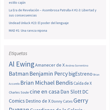
estilo cajún
La Era de Revelación – Asombrosa Patrulla-X #2-3: Libertad y
sus consecuencias
Undead Unluck #23: El poder del lenguaje
MAD #1: Una rareza nipona
Etiquetas
Al Ewing
Amanecer de X
Andrea Sorrentino
Batman
Benjamin Percy
bigEstreno
Brian
Brian Michael Bendis
Caída de X
Azzarello
cine en casa
Dan Slott
DC
Charles Soule
Gerry
Comics
Destino de X
Donny Cates
Duggan