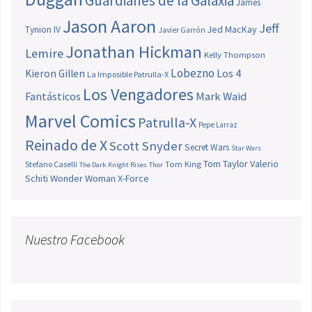
Guardianes de la Galaxia
James
Jason Aaron
Jeff
Jed MacKay
Tynion IV
Javier Garrón
Jonathan Hickman
Lemire
Kelly Thompson
Lobezno
Los 4
Kieron Gillen
La Imposible Patrulla-X
Los Vengadores
Fantásticos
Mark Waid
Marvel Comics
Patrulla-X
Pepe Larraz
Reinado de X
Scott Snyder
Secret Wars
Star Wars
Tom Taylor
Valerio
Stefano Caselli
Tom King
The Dark Knight Rises
Thor
Schiti
Wonder Woman
X-Force
Nuestro Facebook