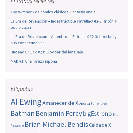
Entradas recientes
The Witcher. Los cómics clásicos: Fantasía añeja
La Era de Revelación – Indestructible Patrulla-X #2-3: Tritón al
estilo cajún
La Era de Revelación – Asombrosa Patrulla-X #2-3: Libertad y
sus consecuencias
Undead Unluck #23: El poder del lenguaje
MAD #1: Una rareza nipona
Etiquetas
Al Ewing
Amanecer de X
Andrea Sorrentino
Batman
Benjamin Percy
bigEstreno
Brian
Brian Michael Bendis
Caída de X
Azzarello