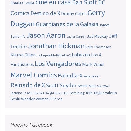
cine en casa
Dan Slott
DC
Charles Soule
Gerry
Comics
Destino de X
Donny Cates
Duggan
Guardianes de la Galaxia
James
Jason Aaron
Jeff
Jed MacKay
Tynion IV
Javier Garrón
Jonathan Hickman
Lemire
Kelly Thompson
Lobezno
Los 4
Kieron Gillen
La Imposible Patrulla-X
Los Vengadores
Fantásticos
Mark Waid
Marvel Comics
Patrulla-X
Pepe Larraz
Reinado de X
Scott Snyder
Secret Wars
Star Wars
Tom Taylor
Valerio
Stefano Caselli
Tom King
The Dark Knight Rises
Thor
Schiti
Wonder Woman
X-Force
Nuestro Facebook