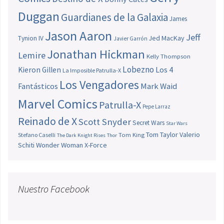
Duggan
Guardianes de la Galaxia
James
Jason Aaron
Jeff
Jed MacKay
Tynion IV
Javier Garrón
Jonathan Hickman
Lemire
Kelly Thompson
Lobezno
Los 4
Kieron Gillen
La Imposible Patrulla-X
Los Vengadores
Fantásticos
Mark Waid
Marvel Comics
Patrulla-X
Pepe Larraz
Reinado de X
Scott Snyder
Secret Wars
Star Wars
Tom Taylor
Valerio
Stefano Caselli
Tom King
The Dark Knight Rises
Thor
Schiti
Wonder Woman
X-Force
Nuestro Facebook