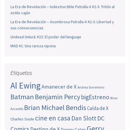
La Era de Revelación – Indestructible Patrulla-X #2-3: Tritón al
estilo cajún
La Era de Revelación – Asombrosa Patrulla-X #2-3: Libertad y
sus consecuencias
Undead Unluck #23: El poder del lenguaje
MAD #1: Una rareza nipona
Etiquetas
Al Ewing
Amanecer de X
Andrea Sorrentino
Batman
Benjamin Percy
bigEstreno
Brian
Brian Michael Bendis
Caída de X
Azzarello
cine en casa
Dan Slott
DC
Charles Soule
Gerry
Comics
Destino de X
Donny Cates