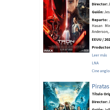
Director:
J
Guión:
Jes
Reparto:
J
Hasan Min
Anderson, 
EEUU / 202
Productor
Leer más
LNA
Cine anglo
Piratas
Título Ori
Director:
J
Guión:
Jef