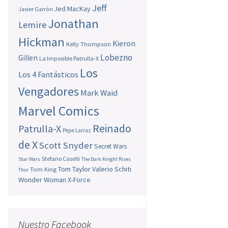
Jeff
Jed MacKay
Javier Garrón
Jonathan
Lemire
Hickman
Kieron
Kelly Thompson
Lobezno
Gillen
La Imposible Patrulla-X
Los
Los 4 Fantásticos
Vengadores
Mark Waid
Marvel Comics
Reinado
Patrulla-X
Pepe Larraz
de X
Scott Snyder
Secret Wars
Stefano Caselli
Star Wars
The Dark Knight Rises
Tom Taylor
Valerio Schiti
Tom King
Thor
Wonder Woman
X-Force
Nuestro Facebook