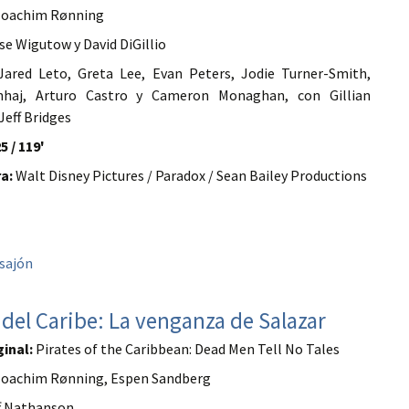
oachim Rønning
se Wigutow y David DiGillio
ared Leto, Greta Lee, Evan Peters, Jodie Turner-Smith,
haj, Arturo Castro y Cameron Monaghan, con Gillian
Jeff Bridges
5 / 119'
a:
Walt Disney Pictures / Paradox / Sean Bailey Productions
sajón
 del Caribe: La venganza de Salazar
ginal:
Pirates of the Caribbean: Dead Men Tell No Tales
oachim Rønning, Espen Sandberg
f Nathanson