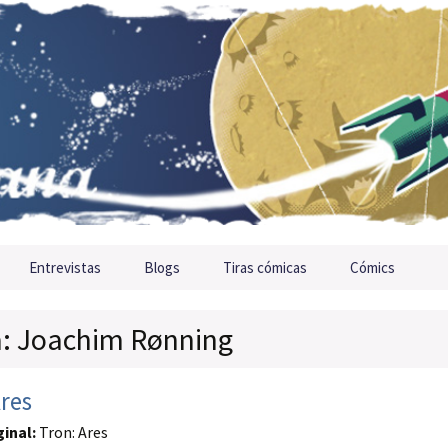
Entrevistas
Blogs
Tiras cómicas
Cómics
ta: Joachim Rønning
Ares
ginal:
Tron: Ares