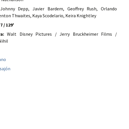
ohnny Depp, Javier Bardem, Geoffrey Rush, Orlando
nton Thwaites, Kaya Scodelario, Keira Knightley
7 / 129'
a:
Walt Disney Pictures / Jerry Bruckheimer Films /
Nihil
ano
sajón