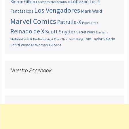
Lobezno
Los 4
Kieron Gillen
La Imposible Patrulla-X
Los Vengadores
Fantásticos
Mark Waid
Marvel Comics
Patrulla-X
Pepe Larraz
Reinado de X
Scott Snyder
Secret Wars
Star Wars
Tom Taylor
Valerio
Stefano Caselli
Tom King
The Dark Knight Rises
Thor
Schiti
Wonder Woman
X-Force
Nuestro Facebook