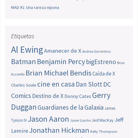
MAD #1: Una rareza nipona
Etiquetas
Al Ewing
Amanecer de X
Andrea Sorrentino
Batman
Benjamin Percy
bigEstreno
Brian
Brian Michael Bendis
Caída de X
Azzarello
cine en casa
Dan Slott
DC
Charles Soule
Gerry
Comics
Destino de X
Donny Cates
Duggan
Guardianes de la Galaxia
James
Jason Aaron
Jeff
Jed MacKay
Tynion IV
Javier Garrón
Jonathan Hickman
Lemire
Kelly Thompson