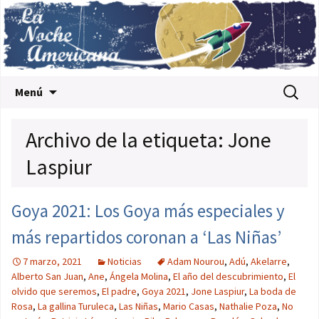
Saltar al contenido
Buscar:
Menú
Archivo de la etiqueta: Jone
Laspiur
Goya 2021: Los Goya más especiales y
más repartidos coronan a ‘Las Niñas’
7 marzo, 2021
Noticias
Adam Nourou
,
Adú
,
Akelarre
,
Alberto San Juan
,
Ane
,
Ángela Molina
,
El año del descubrimiento
,
El
olvido que seremos
,
El padre
,
Goya 2021
,
Jone Laspiur
,
La boda de
Rosa
,
La gallina Turuleca
,
Las Niñas
,
Mario Casas
,
Nathalie Poza
,
No