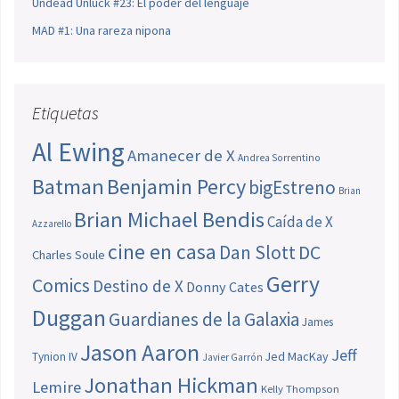
Undead Unluck #23: El poder del lenguaje
MAD #1: Una rareza nipona
Etiquetas
Al Ewing
Amanecer de X
Andrea Sorrentino
Batman
Benjamin Percy
bigEstreno
Brian
Brian Michael Bendis
Caída de X
Azzarello
cine en casa
Dan Slott
DC
Charles Soule
Gerry
Comics
Destino de X
Donny Cates
Duggan
Guardianes de la Galaxia
James
Jason Aaron
Jeff
Jed MacKay
Tynion IV
Javier Garrón
Jonathan Hickman
Lemire
Kelly Thompson