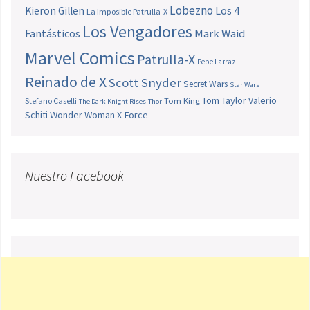
Lobezno
Los 4
Kieron Gillen
La Imposible Patrulla-X
Los Vengadores
Fantásticos
Mark Waid
Marvel Comics
Patrulla-X
Pepe Larraz
Reinado de X
Scott Snyder
Secret Wars
Star Wars
Tom Taylor
Valerio
Stefano Caselli
Tom King
The Dark Knight Rises
Thor
Schiti
Wonder Woman
X-Force
Nuestro Facebook