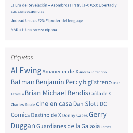
La Era de Revelación – Asombrosa Patrulla-X #2-3: Libertad y
sus consecuencias
Undead Unluck #23: El poder del lenguaje
MAD #1: Una rareza nipona
Etiquetas
Al Ewing
Amanecer de X
Andrea Sorrentino
Batman
Benjamin Percy
bigEstreno
Brian
Brian Michael Bendis
Caída de X
Azzarello
cine en casa
Dan Slott
DC
Charles Soule
Gerry
Comics
Destino de X
Donny Cates
Duggan
Guardianes de la Galaxia
James