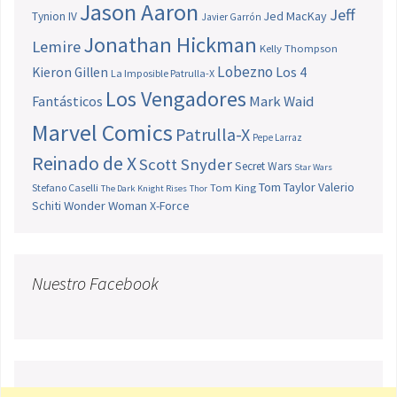
Jason Aaron
Jeff
Jed MacKay
Tynion IV
Javier Garrón
Jonathan Hickman
Lemire
Kelly Thompson
Lobezno
Los 4
Kieron Gillen
La Imposible Patrulla-X
Los Vengadores
Fantásticos
Mark Waid
Marvel Comics
Patrulla-X
Pepe Larraz
Reinado de X
Scott Snyder
Secret Wars
Star Wars
Tom Taylor
Valerio
Stefano Caselli
Tom King
The Dark Knight Rises
Thor
Schiti
Wonder Woman
X-Force
Nuestro Facebook