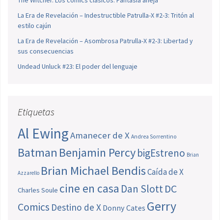
The Witcher. Los cómics clásicos: Fantasía añeja
La Era de Revelación – Indestructible Patrulla-X #2-3: Tritón al
estilo cajún
La Era de Revelación – Asombrosa Patrulla-X #2-3: Libertad y
sus consecuencias
Undead Unluck #23: El poder del lenguaje
Etiquetas
Al Ewing
Amanecer de X
Andrea Sorrentino
Batman
Benjamin Percy
bigEstreno
Brian
Brian Michael Bendis
Caída de X
Azzarello
cine en casa
Dan Slott
DC
Charles Soule
Gerry
Comics
Destino de X
Donny Cates