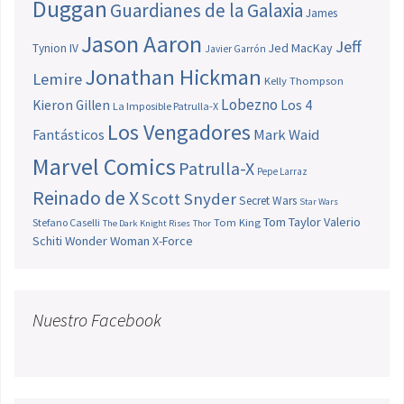
Duggan
Guardianes de la Galaxia
James
Jason Aaron
Jeff
Jed MacKay
Tynion IV
Javier Garrón
Jonathan Hickman
Lemire
Kelly Thompson
Lobezno
Los 4
Kieron Gillen
La Imposible Patrulla-X
Los Vengadores
Fantásticos
Mark Waid
Marvel Comics
Patrulla-X
Pepe Larraz
Reinado de X
Scott Snyder
Secret Wars
Star Wars
Tom Taylor
Valerio
Stefano Caselli
Tom King
The Dark Knight Rises
Thor
Schiti
Wonder Woman
X-Force
Nuestro Facebook