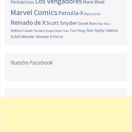
Los Vengadores
Fantásticos
Mark Waid
Marvel Comics
Patrulla-X
Pepe Larraz
Reinado de X
Scott Snyder
Secret Wars
Star Wars
Tom Taylor
Valerio
Stefano Caselli
Tom King
The Dark Knight Rises
Thor
Schiti
Wonder Woman
X-Force
Nuestro Facebook