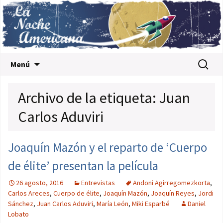
Saltar al contenido
Buscar:
Menú
Archivo de la etiqueta: Juan
Carlos Aduviri
Joaquín Mazón y el reparto de ‘Cuerpo
de élite’ presentan la película
26 agosto, 2016
Entrevistas
Andoni Agirregomezkorta
,
Carlos Areces
,
Cuerpo de élite
,
Joaquín Mazón
,
Joaquín Reyes
,
Jordi
Sánchez
,
Juan Carlos Aduviri
,
María León
,
Miki Esparbé
Daniel
Lobato