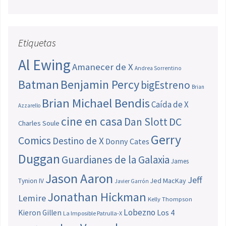
Etiquetas
Al Ewing
Amanecer de X
Andrea Sorrentino
Batman
Benjamin Percy
bigEstreno
Brian
Brian Michael Bendis
Caída de X
Azzarello
cine en casa
Dan Slott
DC
Charles Soule
Gerry
Comics
Destino de X
Donny Cates
Duggan
Guardianes de la Galaxia
James
Jason Aaron
Jeff
Jed MacKay
Tynion IV
Javier Garrón
Jonathan Hickman
Lemire
Kelly Thompson
Lobezno
Los 4
Kieron Gillen
La Imposible Patrulla-X