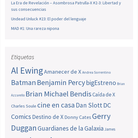
La Era de Revelación – Asombrosa Patrulla-X #2-3: Libertad y
sus consecuencias
Undead Unluck #23: El poder del lenguaje
MAD #1: Una rareza nipona
Etiquetas
Al Ewing
Amanecer de X
Andrea Sorrentino
Batman
Benjamin Percy
bigEstreno
Brian
Brian Michael Bendis
Caída de X
Azzarello
cine en casa
Dan Slott
DC
Charles Soule
Gerry
Comics
Destino de X
Donny Cates
Duggan
Guardianes de la Galaxia
James