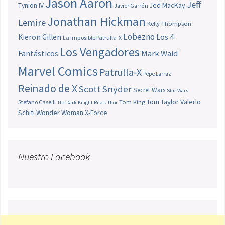
Jason Aaron
Jeff
Jed MacKay
Tynion IV
Javier Garrón
Jonathan Hickman
Lemire
Kelly Thompson
Lobezno
Los 4
Kieron Gillen
La Imposible Patrulla-X
Los Vengadores
Fantásticos
Mark Waid
Marvel Comics
Patrulla-X
Pepe Larraz
Reinado de X
Scott Snyder
Secret Wars
Star Wars
Tom Taylor
Valerio
Stefano Caselli
Tom King
The Dark Knight Rises
Thor
Schiti
Wonder Woman
X-Force
Nuestro Facebook