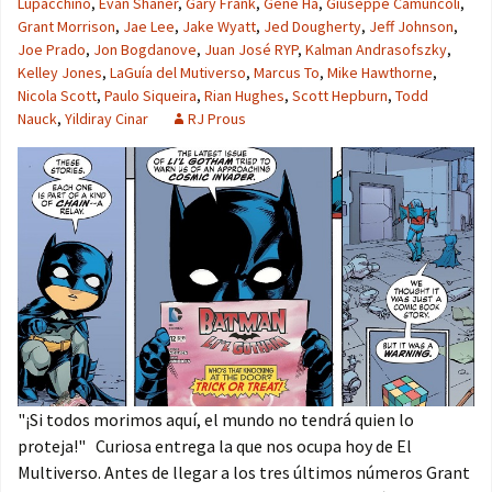
Lupacchino
,
Evan Shaner
,
Gary Frank
,
Gene Ha
,
Giuseppe Camuncoli
,
Grant Morrison
,
Jae Lee
,
Jake Wyatt
,
Jed Dougherty
,
Jeff Johnson
,
Joe Prado
,
Jon Bogdanove
,
Juan José RYP
,
Kalman Andrasofszky
,
Kelley Jones
,
LaGuía del Mutiverso
,
Marcus To
,
Mike Hawthorne
,
Nicola Scott
,
Paulo Siqueira
,
Rian Hughes
,
Scott Hepburn
,
Todd
Nauck
,
Yildiray Cinar
RJ Prous
"¡Si todos morimos aquí, el mundo no tendrá quien lo
proteja!" Curiosa entrega la que nos ocupa hoy de El
Multiverso. Antes de llegar a los tres últimos números Grant