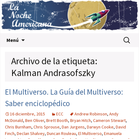
Saltar al contenido
Buscar:
Menú
Archivo de la etiqueta:
Kalman Andrasofszky
El Multiverso. La Guía del Multiverso:
Saber enciclopédico
16 diciembre, 2015
ECC
Andrew Robinson
,
Andy
McDonald
,
Ben Oliver
,
Brett Booth
,
Bryan Hitch
,
Cameron Stewart
,
Chris Burnham
,
Chris Sprouse
,
Dan Jurgens
,
Darwyn Cooke
,
David
Finch
,
Declan Shalvey
,
Duncan Rouleau
,
El Multiverso
,
Emanuela