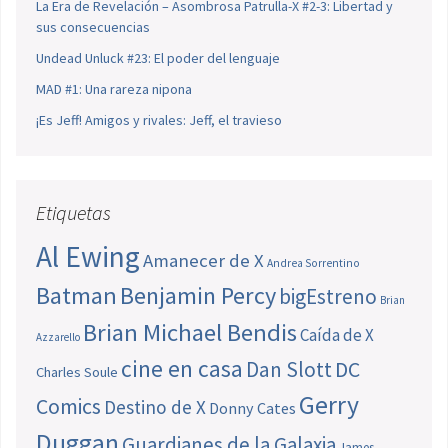
La Era de Revelación – Asombrosa Patrulla-X #2-3: Libertad y
sus consecuencias
Undead Unluck #23: El poder del lenguaje
MAD #1: Una rareza nipona
¡Es Jeff! Amigos y rivales: Jeff, el travieso
Etiquetas
Al Ewing
Amanecer de X
Andrea Sorrentino
Batman
Benjamin Percy
bigEstreno
Brian
Brian Michael Bendis
Caída de X
Azzarello
cine en casa
Dan Slott
DC
Charles Soule
Gerry
Comics
Destino de X
Donny Cates
Duggan
Guardianes de la Galaxia
James