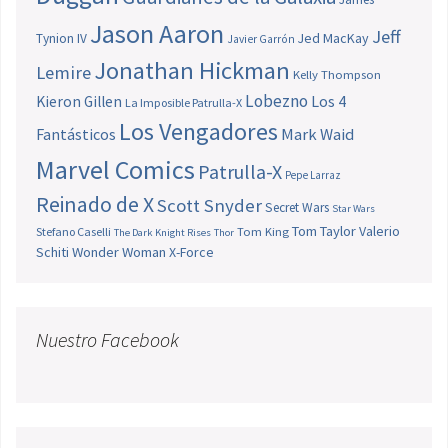
Jason Aaron
Jeff
Jed MacKay
Tynion IV
Javier Garrón
Jonathan Hickman
Lemire
Kelly Thompson
Lobezno
Los 4
Kieron Gillen
La Imposible Patrulla-X
Los Vengadores
Fantásticos
Mark Waid
Marvel Comics
Patrulla-X
Pepe Larraz
Reinado de X
Scott Snyder
Secret Wars
Star Wars
Tom Taylor
Valerio
Stefano Caselli
Tom King
The Dark Knight Rises
Thor
Schiti
Wonder Woman
X-Force
Nuestro Facebook