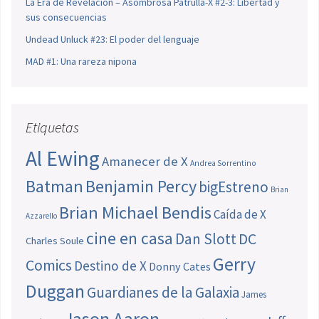
La Era de Revelación – Asombrosa Patrulla-X #2-3: Libertad y
sus consecuencias
Undead Unluck #23: El poder del lenguaje
MAD #1: Una rareza nipona
Etiquetas
Al Ewing
Amanecer de X
Andrea Sorrentino
Batman
Benjamin Percy
bigEstreno
Brian
Brian Michael Bendis
Caída de X
Azzarello
cine en casa
Dan Slott
DC
Charles Soule
Gerry
Comics
Destino de X
Donny Cates
Duggan
Guardianes de la Galaxia
James
Jason Aaron