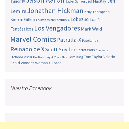
Jeff
Jed MacKay
Tynion IV
Javier Garrón
Jonathan Hickman
Lemire
Kelly Thompson
Lobezno
Los 4
Kieron Gillen
La Imposible Patrulla-X
Los Vengadores
Fantásticos
Mark Waid
Marvel Comics
Patrulla-X
Pepe Larraz
Reinado de X
Scott Snyder
Secret Wars
Star Wars
Tom Taylor
Valerio
Stefano Caselli
Tom King
The Dark Knight Rises
Thor
Schiti
Wonder Woman
X-Force
Nuestro Facebook