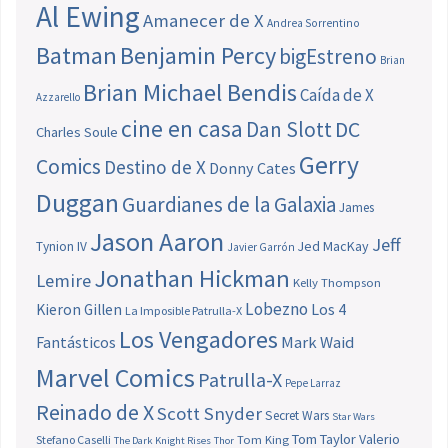
Al Ewing
Amanecer de X
Andrea Sorrentino
Batman
Benjamin Percy
bigEstreno
Brian
Brian Michael Bendis
Caída de X
Azzarello
cine en casa
Dan Slott
DC
Charles Soule
Gerry
Comics
Destino de X
Donny Cates
Duggan
Guardianes de la Galaxia
James
Jason Aaron
Jeff
Jed MacKay
Tynion IV
Javier Garrón
Jonathan Hickman
Lemire
Kelly Thompson
Lobezno
Los 4
Kieron Gillen
La Imposible Patrulla-X
Los Vengadores
Fantásticos
Mark Waid
Marvel Comics
Patrulla-X
Pepe Larraz
Reinado de X
Scott Snyder
Secret Wars
Star Wars
Tom Taylor
Valerio
Stefano Caselli
Tom King
The Dark Knight Rises
Thor