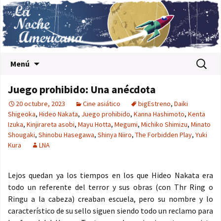
Saltar al contenido
Buscar:
Menú
Juego prohibido: Una anécdota
20 octubre, 2023
Cine asiático
bigEstreno
,
Daiki
Shigeoka
,
Hideo Nakata
,
Juego prohibido
,
Kanna Hashimoto
,
Kenta
Izuka
,
Kinjirareta asobi
,
Mayu Hotta
,
Megumi
,
Michiko Shimizu
,
Minato
Shougaki
,
Shinobu Hasegawa
,
Shinya Niiro
,
The Forbidden Play
,
Yuki
Kura
LNA
Lejos quedan ya los tiempos en los que Hideo Nakata era
todo un referente del terror y sus obras (con Thr Ring o
Ringu a la cabeza) creaban escuela, pero su nombre y lo
característico de su sello siguen siendo todo un reclamo para