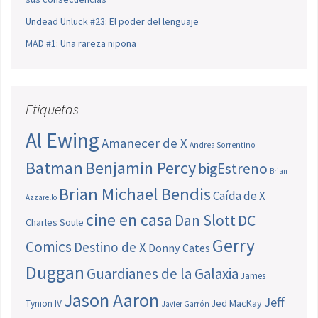
Undead Unluck #23: El poder del lenguaje
MAD #1: Una rareza nipona
Etiquetas
Al Ewing
Amanecer de X
Andrea Sorrentino
Batman
Benjamin Percy
bigEstreno
Brian
Brian Michael Bendis
Caída de X
Azzarello
cine en casa
Dan Slott
DC
Charles Soule
Gerry
Comics
Destino de X
Donny Cates
Duggan
Guardianes de la Galaxia
James
Jason Aaron
Jeff
Jed MacKay
Tynion IV
Javier Garrón