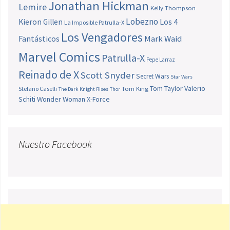
Jonathan Hickman
Lemire
Kelly Thompson
Lobezno
Los 4
Kieron Gillen
La Imposible Patrulla-X
Los Vengadores
Fantásticos
Mark Waid
Marvel Comics
Patrulla-X
Pepe Larraz
Reinado de X
Scott Snyder
Secret Wars
Star Wars
Tom Taylor
Valerio
Stefano Caselli
Tom King
The Dark Knight Rises
Thor
Schiti
Wonder Woman
X-Force
Nuestro Facebook