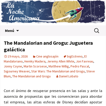
Saltar al contenido
Buscar:
Menú
The Mandalorian and Grogu: Juguetera
galáctica
19 mayo, 2026
Cine anglosajón
bigEstreno
,
El
Mandaloriano
,
Hemky Madera
,
Jeremy Allen White
,
Jon Favreau
,
Jonny Coyne
,
Martin Scorsese
,
Matthew Willig
,
Pedro Pascal
,
Sigourney Weaver
,
Star Wars: The Mandalorian and Grogu
,
Steve
Blum
,
The Mandalorian and Grogu
Daniel Lobato
Con el ánimo de recuperar presencia en las salas y ante la
ausencia de propuestas que les convencieran para abordar
tal empresa, las altas esferas de Disney decidían apostar