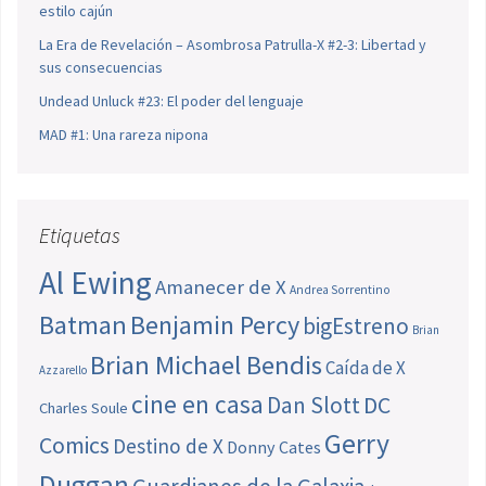
estilo cajún
La Era de Revelación – Asombrosa Patrulla-X #2-3: Libertad y
sus consecuencias
Undead Unluck #23: El poder del lenguaje
MAD #1: Una rareza nipona
Etiquetas
Al Ewing
Amanecer de X
Andrea Sorrentino
Batman
Benjamin Percy
bigEstreno
Brian
Brian Michael Bendis
Caída de X
Azzarello
cine en casa
Dan Slott
DC
Charles Soule
Gerry
Comics
Destino de X
Donny Cates
Duggan