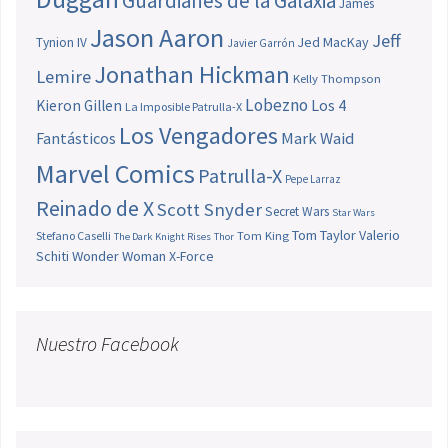
Guardianes de la Galaxia
James
Jason Aaron
Jeff
Jed MacKay
Tynion IV
Javier Garrón
Jonathan Hickman
Lemire
Kelly Thompson
Lobezno
Los 4
Kieron Gillen
La Imposible Patrulla-X
Los Vengadores
Fantásticos
Mark Waid
Marvel Comics
Patrulla-X
Pepe Larraz
Reinado de X
Scott Snyder
Secret Wars
Star Wars
Tom Taylor
Valerio
Stefano Caselli
Tom King
The Dark Knight Rises
Thor
Schiti
Wonder Woman
X-Force
Nuestro Facebook