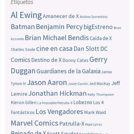
Etiquetas
Al Ewing
Amanecer de X
Andrea Sorrentino
Batman
Benjamin Percy
bigEstreno
Brian
Brian Michael Bendis
Caída de X
Azzarello
cine en casa
Dan Slott
DC
Charles Soule
Gerry
Comics
Destino de X
Donny Cates
Duggan
Guardianes de la Galaxia
James
Jason Aaron
Jeff
Jed MacKay
Tynion IV
Javier Garrón
Jonathan Hickman
Lemire
Kelly Thompson
Lobezno
Los 4
Kieron Gillen
La Imposible Patrulla-X
Los Vengadores
Fantásticos
Mark Waid
Marvel Comics
Patrulla-X
Pepe Larraz
Reinado de X
Scott Snyder