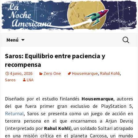
Saltar al contenido
Buscar:
Menú
Saros: Equilibrio entre paciencia y
recompensa
4 junio, 2026
Zero One
Housemarque
,
Rahul Kohli
,
Saros
LNA
Diseñado por el estudio finlandés
Housemarque
, autores
del que fuera primer gran exclusivo de PlayStation 5,
Returnal
, Saros se presenta como un juego de acción en
tercera persona en el que encarnamos a Arjun Devraj
(interpretado por
Rahul Kohli
), un soldado Soltari atrapado
en una misión crítica en el planeta Carcosa, un mundo